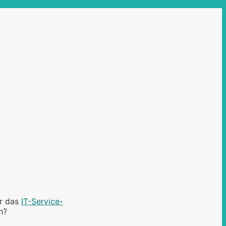
er das
IT-Service-
n?